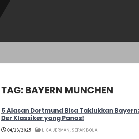
TAG:
BAYERN MUNCHEN
5 Alasan Dortmund Bisa Taklukkan Bayern:
Der Klassiker yang Panas!
04/13/2025
LIGA JERMAN
,
SEPAK BOLA