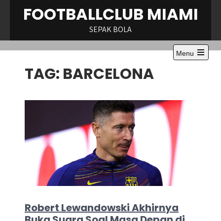
Skip
FOOTBALLCLUB MIAMI
to
content
SEPAK BOLA
Menu
Open
TAG:
BARCELONA
the
main
menu
Robert Lewandowski Akhirnya
Buka Suara Soal Masa Depan di