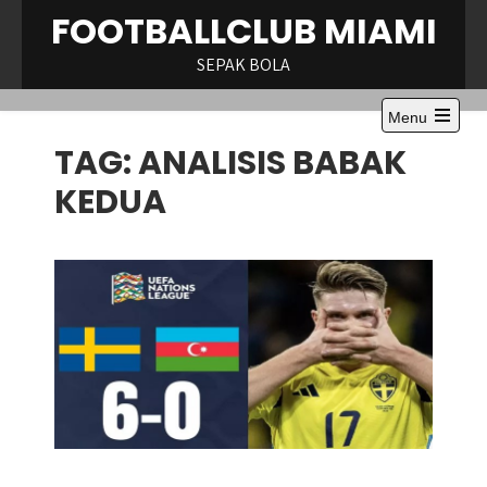
Skip
FOOTBALLCLUB MIAMI
to
content
SEPAK BOLA
Menu
Open
TAG:
ANALISIS BABAK
the
main
menu
KEDUA