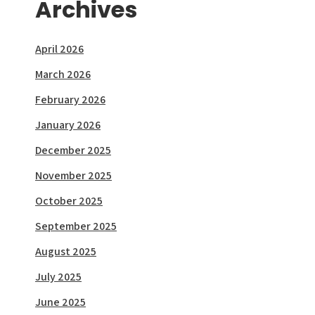
Archives
April 2026
March 2026
February 2026
January 2026
December 2025
November 2025
October 2025
September 2025
August 2025
July 2025
June 2025