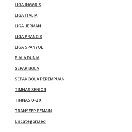
LIGA INGGRIS
LIGA ITALIA
LIGA JERMAN
LIGA PRANCIS
LIGA SPANYOL
PIALA DUNIA
SEPAK BOLA
SEPAK BOLA PEREMPUAN
TIMNAS SENIOR
TIMNAS U-20
TRANSFER PEMAIN
Uncategorized