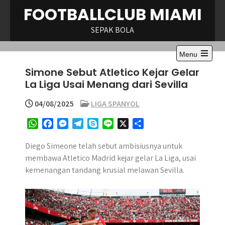
Skip
FOOTBALLCLUB MIAMI
to
content
SEPAK BOLA
Menu
Open
Simone Sebut Atletico Kejar Gelar
the
main
La Liga Usai Menang dari Sevilla
menu
04/08/2025
LIGA SPANYOL
W
F
M
T
S
L
X
S
h
a
e
e
k
i
h
a
c
s
l
y
n
a
Diego Simeone telah sebut ambisiusnya untuk
t
e
s
e
p
e
r
membawa Atletico Madrid kejar gelar La Liga, usai
s
b
e
g
e
e
kemenangan tandang krusial melawan Sevilla.
A
o
n
r
p
o
g
a
p
k
e
m
r