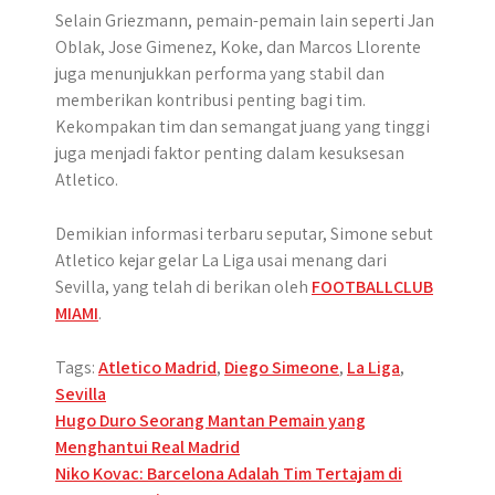
Selain Griezmann, pemain-pemain lain seperti Jan
Oblak, Jose Gimenez, Koke, dan Marcos Llorente
juga menunjukkan performa yang stabil dan
memberikan kontribusi penting bagi tim.
Kekompakan tim dan semangat juang yang tinggi
juga menjadi faktor penting dalam kesuksesan
Atletico.
Demikian informasi terbaru seputar, Simone sebut
Atletico kejar gelar La Liga usai menang dari
Sevilla, yang telah di berikan oleh
FOOTBALLCLUB
MIAMI
.
Tags:
Atletico Madrid
,
Diego Simeone
,
La Liga
,
Sevilla
Post
Hugo Duro Seorang Mantan Pemain yang
Menghantui Real Madrid
navigation
Niko Kovac: Barcelona Adalah Tim Tertajam di