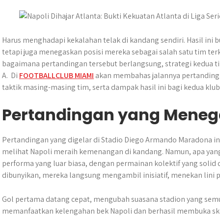
s
b
e
g
e
e
A
o
n
r
p
o
g
a
p
k
e
m
Harus menghadapi kekalahan telak di kandang sendiri. Hasil ini
r
tetapi juga menegaskan posisi mereka sebagai salah satu tim terku
bagaimana pertandingan tersebut berlangsung, strategi kedua tim,
A. Di
FOOTBALLCLUB MIAMI
akan membahas jalannya pertandingan
taktik masing-masing tim, serta dampak hasil ini bagi kedua klub
Pertandingan yang Mene
Pertandingan yang digelar di Stadio Diego Armando Maradona in
melihat Napoli meraih kemenangan di kandang. Namun, apa yang t
performa yang luar biasa, dengan permainan kolektif yang solid
dibunyikan, mereka langsung mengambil inisiatif, menekan lini 
Gol pertama datang cepat, mengubah suasana stadion yang semu
memanfaatkan kelengahan bek Napoli dan berhasil membuka skor