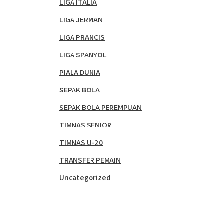
LIGA ITALIA
LIGA JERMAN
LIGA PRANCIS
LIGA SPANYOL
PIALA DUNIA
SEPAK BOLA
SEPAK BOLA PEREMPUAN
TIMNAS SENIOR
TIMNAS U-20
TRANSFER PEMAIN
Uncategorized