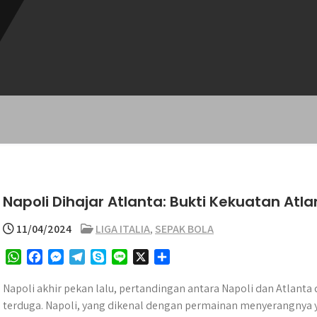
Napoli Dihajar Atlanta: Bukti Kekuatan Atlan
11/04/2024
LIGA ITALIA
,
SEPAK BOLA
W
F
M
T
S
L
X
S
h
a
e
e
k
i
h
a
c
s
l
y
n
a
Napoli akhir pekan lalu, pertandingan antara Napoli dan Atlanta d
t
e
s
e
p
e
r
terduga. Napoli, yang dikenal dengan permainan menyerangnya