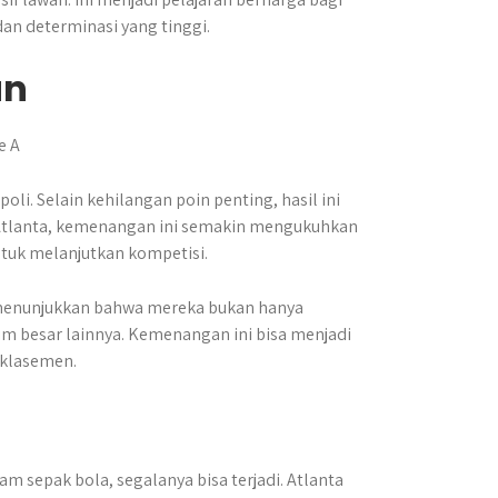
an determinasi yang tinggi.
an
li. Selain kehilangan poin penting, hasil ini
gi Atlanta, kemenangan ini semakin mengukuhkan
tuk melanjutkan kompetisi.
ta menunjukkan bahwa mereka bukan hanya
im besar lainnya. Kemenangan ini bisa menjadi
i klasemen.
m sepak bola, segalanya bisa terjadi. Atlanta