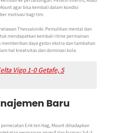
embali ke pertandingan. Pelatih interim, Ruud
ount agar bisa kembali dalam kondisi
ber motivasi bagi tim.
melawan Thessaloniki. Pemulihan mental dan
 untuk mendapatkan kembali ritme permainan
kan memberikan daya gedor ekstra dan tambahan
lam hal kreativitas dan dominasi bola.
elta Vigo 1-0 Getafe, 5
anajemen Baru
h pemecatan Erik ten Hag, Mount dihadapkan
dekatan permainan agresif dan formasi 3-4-3