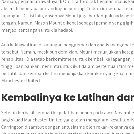
Namun, perjalanan awalnya di Old Trafford tak berjalan mulus 
absen di beberapa pertandingan penting. Cedera ini sempat mem
lapangan. Di sisi lain, absennya Mount juga berdampak pada perfo
tengah. Namun, Mason Mount dikenal sebagai pemain yang gigih 
menjadi tantangan untuk ia hadapi.
Ada kekhawatiran di kalangan penggemar dan analis mengenai 
tersebut. Namun, meskipun demikian, Mount menunjukkan ketegu
rehabilitasi. Dia tetap berkomitmen untuk kembali ke lapangan, 
tinggi, dan bahkan meminta untuk ikut dalam pertemuan tim mes
berlatih dan kembali ke tim menunjukkan karakter yang kuat d
Manchester United.
Kembalinya ke Latihan da
Setelah berhasil kembali ke pelatihan penuh pada awal Novemb
bagi skuad Manchester United yang telah mengalami kesulitan. K
Carrington disambut dengan antusiasme oleh rekan-rekannya da