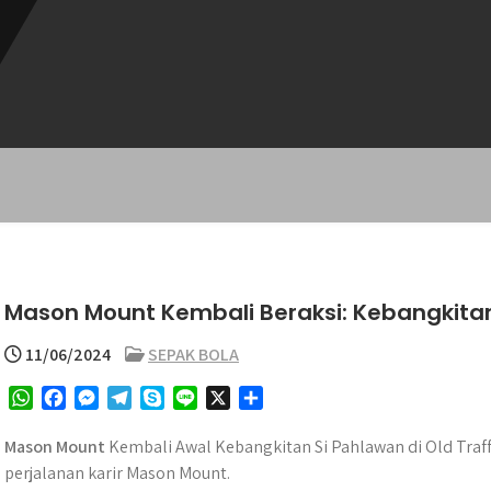
Mason Mount Kembali Beraksi: Kebangkitan 
11/06/2024
SEPAK BOLA
W
F
M
T
S
L
X
S
h
a
e
e
k
i
h
a
c
s
l
y
n
a
Mason Mount
Kembali Awal Kebangkitan Si Pahlawan di Old T
t
e
s
e
p
e
r
perjalanan karir Mason Mount.