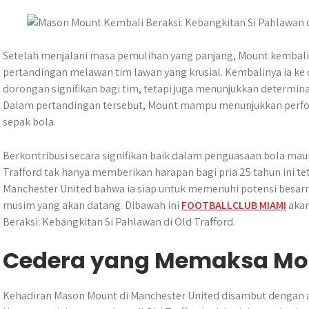
s
b
e
g
e
e
A
o
n
r
p
o
g
a
p
k
e
m
Setelah menjalani masa pemulihan yang panjang, Mount kembal
r
pertandingan melawan tim lawan yang krusial. ​Kembalinya ia 
dorongan signifikan bagi tim, tetapi juga menunjukkan determina
Dalam pertandingan tersebut, Mount mampu menunjukkan perf
sepak bola.
Berkontribusi secara signifikan baik dalam penguasaan bola ma
Trafford tak hanya memberikan harapan bagi pria 25 tahun ini t
Manchester United bahwa ia siap untuk memenuhi potensi besarny
musim yang akan datang. Dibawah ini
FOOTBALLCLUB MIAMI
akan
Beraksi: Kebangkitan Si Pahlawan di Old Trafford.
Cedera yang Memaksa Mo
Kehadiran Mason Mount di Manchester United disambut dengan a