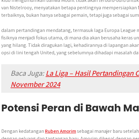
klub mengumumkan bahwa Mount tidak akan terburu-buru untuk k
van Nistelrooy, menyatakan betapa pentingnya mempersiapkan M
terbaiknya, bukan hanya sebagai pemain, tetapi juga sebagai sum
dalam pertandingan mendatang, termasuk laga Europa League 
fisiknya menjadi fokus utama, di mana dia akan berusaha keras
yang hilang. Tidak diragukan lagi, kehadirannya di lapangan a
opsi di lini tengah United, yang sebelumnya dihadapi masalah da
Baca Juga:
La Liga – Hasil Pertandingan C
November 2024
Potensi Peran di Bawah M
Dengan kedatangan
Ruben Amorim
sebagai manajer baru setela
dengan peluang dan tantangan baru. Amorim dikenal dengan pen