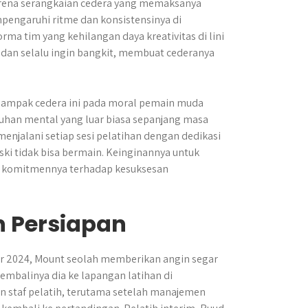
karena serangkaian cedera yang memaksanya
pengaruhi ritme dan konsistensinya di
rma tim yang kehilangan daya kreativitas di lini
dan selalu ingin bangkit, membuat cederanya
dampak cedera ini pada moral pemain muda
han mental yang luar biasa sepanjang masa
menjalani setiap sesi pelatihan dengan dedikasi
ki tidak bisa bermain. Keinginannya untuk
an komitmennya terhadap kesuksesan
n Persiapan
er 2024, Mount seolah memberikan angin segar
embalinya dia ke lapangan latihan di
n staf pelatih, terutama setelah manajemen