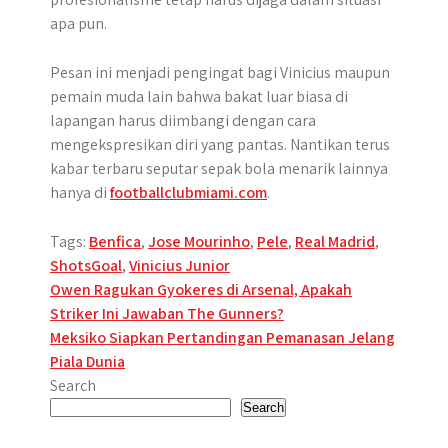
apa pun.
Pesan ini menjadi pengingat bagi Vinicius maupun
pemain muda lain bahwa bakat luar biasa di
lapangan harus diimbangi dengan cara
mengekspresikan diri yang pantas. Nantikan terus
kabar terbaru seputar sepak bola menarik lainnya
hanya di
footballclubmiami.com
.
Tags:
Benfica
,
Jose Mourinho
,
Pele
,
Real Madrid
,
ShotsGoal
,
Vinicius Junior
Post
Owen Ragukan Gyokeres di Arsenal, Apakah
Striker Ini Jawaban The Gunners?
navigation
Meksiko Siapkan Pertandingan Pemanasan Jelang
Piala Dunia
Search
Search