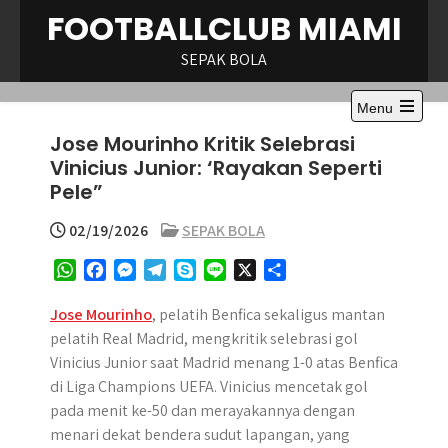
Skip
FOOTBALLCLUB MIAMI
to
content
SEPAK BOLA
Menu
Open
Jose Mourinho Kritik Selebrasi
the
main
Vinicius Junior: ‘Rayakan Seperti
menu
Pele”
02/19/2026
SEPAK BOLA
W
F
M
T
S
L
X
S
h
a
e
e
k
i
h
a
c
s
l
y
n
a
Jose Mourinho
, pelatih Benfica sekaligus mantan
t
e
s
e
p
e
r
pelatih Real Madrid, mengkritik selebrasi gol
s
b
e
g
e
e
Vinicius Junior saat Madrid menang 1-0 atas Benfica
A
o
n
r
di Liga Champions UEFA. Vinicius mencetak gol
p
o
g
a
pada menit ke-50 dan merayakannya dengan
p
k
e
m
menari dekat bendera sudut lapangan, yang
r