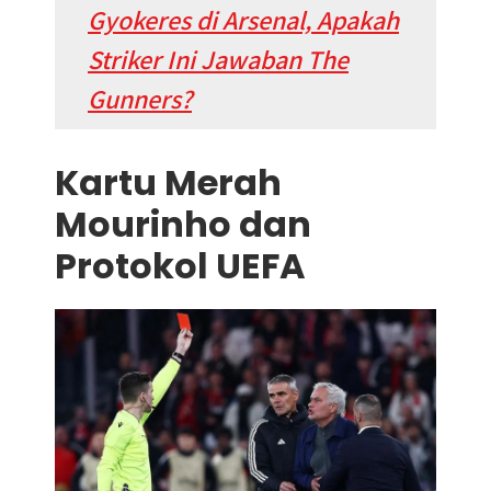
Gyokeres di Arsenal, Apakah
Striker Ini Jawaban The
Gunners?
Kartu Merah
Mourinho dan
Protokol UEFA