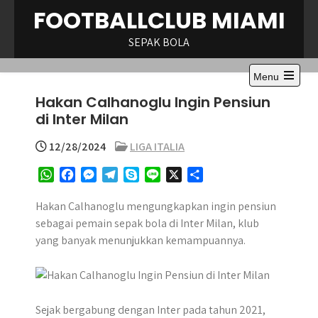
Skip
FOOTBALLCLUB MIAMI
to
content
SEPAK BOLA
Menu
Open
Hakan Calhanoglu Ingin Pensiun
the
main
di Inter Milan
menu
12/28/2024
LIGA ITALIA
W
F
M
T
S
L
X
S
h
a
e
e
k
i
h
a
c
s
l
y
n
a
​Hakan Calhanoglu mengungkapkan ingin pensiun
t
e
s
e
p
e
r
sebagai pemain sepak bola di Inter Milan, klub
s
b
e
g
e
e
yang banyak menunjukkan kemampuannya.​
A
o
n
r
p
o
g
a
p
k
e
m
r
Sejak bergabung dengan Inter pada tahun 2021,