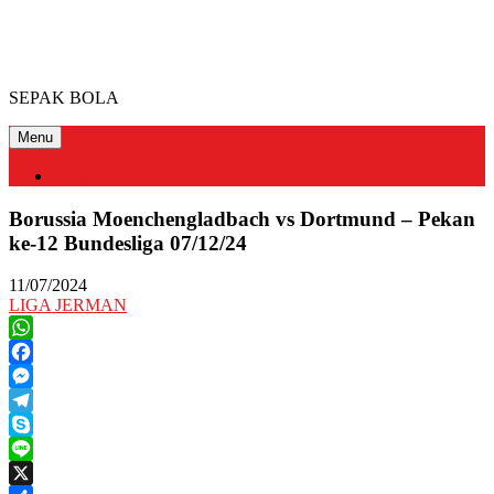
Skip
FOOTBALLCLUB MIAMI
to
content
SEPAK BOLA
Menu
Home
Borussia Moenchengladbach vs Dortmund – Pekan
ke-12 Bundesliga 07/12/24
11/07/2024
LIGA JERMAN
WhatsApp
Facebook
Messenger
Telegram
Skype
Line