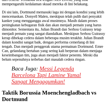
mempengaruhi kedalaman skuad mereka di lini belakang.
Di sisi lain, Dortmund memasuki laga ini dengan kondisi yang lebih
mencemaskan. Donyell Malen, meskipun telah pulih dari penyakit
kanker yang mengganggu awal musimnya. Masih dalam proses
peningkatan kebugaran fisik dan akan menjadi pemain yang harus
dimonitor. Sementara itu, Julian Brandt dan Serhou Guirassy tetap
menjadi pemain yang sangat diandalkan. Meskipun Serhou Guirassy
kerap dibekap cedera dalam beberapa musim terakhir. Julian Brandt
dalam kondisi sangat baik, dengan performa cemerlang di lini
tengah. Dan menjadi penggerak utama permainan Dortmund. Emre
Can, gelandang bertahan yang sering kali berperan dalam menjaga
keseimbangan tim, juga akan menjadi faktor penentu. Meski dia
belum sepenuhnya terbebas dari masalah cedera ringan.
Baca Juga:
Messi Legenda
Barcelona Tapi Lamine Yamal
Sangat Mengagumkan!
Taktik Borussia Moenchengladbach vs
Dortmund