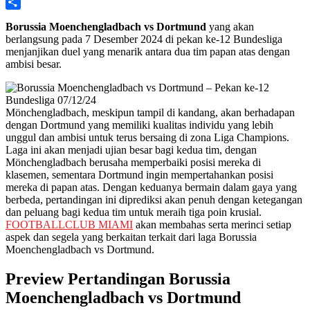
X
Share
Borussia Moenchengladbach vs Dortmund
yang akan
berlangsung pada 7 Desember 2024 di pekan ke-12 Bundesliga
menjanjikan duel yang menarik antara dua tim papan atas dengan
ambisi besar.
Mönchengladbach, meskipun tampil di kandang, akan berhadapan
dengan Dortmund yang memiliki kualitas individu yang lebih
unggul dan ambisi untuk terus bersaing di zona Liga Champions.
Laga ini akan menjadi ujian besar bagi kedua tim, dengan
Mönchengladbach berusaha memperbaiki posisi mereka di
klasemen, sementara Dortmund ingin mempertahankan posisi
mereka di papan atas. Dengan keduanya bermain dalam gaya yang
berbeda, pertandingan ini diprediksi akan penuh dengan ketegangan
dan peluang bagi kedua tim untuk meraih tiga poin krusial.
FOOTBALLCLUB MIAMI
akan membahas serta merinci setiap
aspek dan segela yang berkaitan terkait dari laga Borussia
Moenchengladbach vs Dortmund.
Preview Pertandingan Borussia
Moenchengladbach vs Dortmund