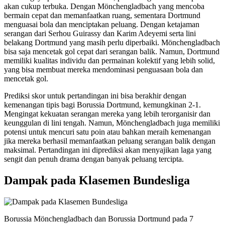
akan cukup terbuka. Dengan Mönchengladbach yang mencoba
bermain cepat dan memanfaatkan ruang, sementara Dortmund
menguasai bola dan menciptakan peluang. Dengan ketajaman
serangan dari Serhou Guirassy dan Karim Adeyemi serta lini
belakang Dortmund yang masih perlu diperbaiki. Mönchengladbach
bisa saja mencetak gol cepat dari serangan balik. Namun, Dortmund
memiliki kualitas individu dan permainan kolektif yang lebih solid,
yang bisa membuat mereka mendominasi penguasaan bola dan
mencetak gol.
Prediksi skor untuk pertandingan ini bisa berakhir dengan
kemenangan tipis bagi Borussia Dortmund, kemungkinan 2-1.
Mengingat kekuatan serangan mereka yang lebih terorganisir dan
keunggulan di lini tengah. Namun, Mönchengladbach juga memiliki
potensi untuk mencuri satu poin atau bahkan meraih kemenangan
jika mereka berhasil memanfaatkan peluang serangan balik dengan
maksimal. Pertandingan ini diprediksi akan menyajikan laga yang
sengit dan penuh drama dengan banyak peluang tercipta.
Dampak pada Klasemen Bundesliga
Borussia Mönchengladbach dan Borussia Dortmund pada 7