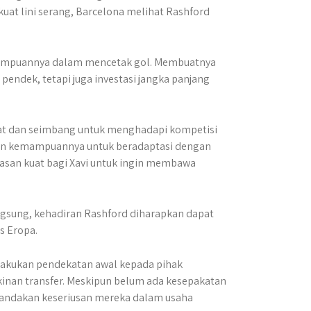
t lini serang, Barcelona melihat Rashford
emampuannya dalam mencetak gol. Membuatnya
 pendek, tetapi juga investasi jangka panjang
uat dan seimbang untuk menghadapi kompetisi
dan kemampuannya untuk beradaptasi dengan
lasan kuat bagi Xavi untuk ingin membawa
sung, kehadiran Rashford diharapkan dapat
s Eropa.
lakukan pendekatan awal kepada pihak
inan transfer. Meskipun belum ada kesepakatan
enandakan keseriusan mereka dalam usaha