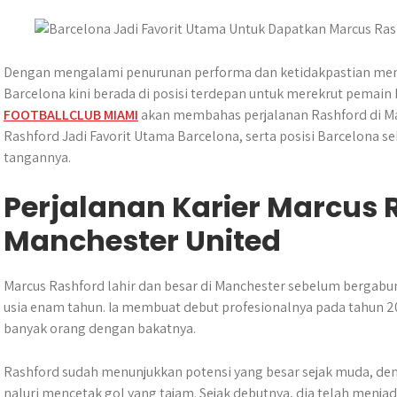
s
b
e
g
e
e
A
o
n
r
p
o
g
a
p
k
e
m
Dengan mengalami penurunan performa dan ketidakpastian meng
r
Barcelona kini berada di posisi terdepan untuk merekrut pemain be
FOOTBALLCLUB MIAMI
akan membahas perjalanan Rashford di Man
Rashford Jadi Favorit Utama Barcelona, serta posisi Barcelona s
tangannya.
Perjalanan Karier Marcus 
Manchester United
Marcus Rashford lahir dan besar di Manchester sebelum bergab
usia enam tahun. Ia membuat debut profesionalnya pada tahun 2
banyak orang dengan bakatnya.
Rashford sudah menunjukkan potensi yang besar sejak muda, de
naluri mencetak gol yang tajam. Sejak debutnya, dia telah menja