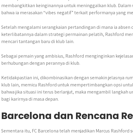
membangkitkan keinginannya untuk meninggalkan klub. Dalam w
bahwa ia merasakan “vibes negatif” terkait performanya yang me
Setelah mengalami serangkaian pertandingan di mana ia absen d
keterlibatannya dalam strategi permainan pelatih, Rashford m
mencari tantangan baru di klub lain.
Sebagai pemain yang ambisius, Rashford menginginkan kejelasa
berhubungan dengan perannya di klub.
Ketidakpastian ini, dikombinasikan dengan semakin jelasnya ru
klub lain, memicu Rashford untuk mempertimbangkan opsi untuk 
bahwa jika situasi ini terus berlanjut, maka mengambil langkah un
bagi karirnya di masa depan.
Barcelona dan Rencana R
Sementara itu, FC Barcelona telah menjadikan Marcus Rashford s