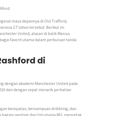
enai masa depannya di Old Trafford,
rusia 27 tahun tersebut.​ Berikut ini
chester United, alasan di balik Marcus
ebagai favorit utama dalam perburuan tanda
Rashford di
ung dengan akademi Manchester United pada
016 dan dengan cepat menarik perhatian
ngan kecepatan, kemampuan dribbling, dan
di bagian penting dari tim utama MU, mencetak