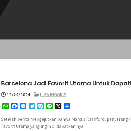
Barcelona Jadi Favorit Utama Untuk Dapa
12/24/2024
LIGA INGGRIS
W
F
M
T
S
L
X
S
h
a
e
e
k
i
h
a
c
s
l
y
n
a
Setelah berita mengejutkan bahwa Marcus Rashford, penyerang (M
t
e
s
e
p
e
r
Favorit Utama yang ingin di dapatkan nya.